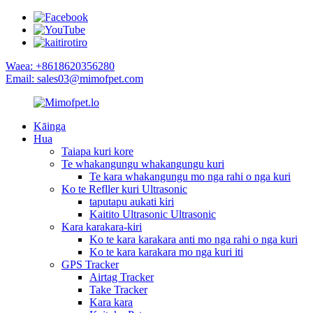
Waea: +8618620356280
Email: sales03@mimofpet.com
Kāinga
Hua
Taiapa kuri kore
Te whakangungu whakangungu kuri
Te kara whakangungu mo nga rahi o nga kuri
Ko te Refller kuri Ultrasonic
taputapu aukati kiri
Kaitito Ultrasonic Ultrasonic
Kara karakara-kiri
Ko te kara karakara anti mo nga rahi o nga kuri
Ko te kara karakara mo nga kuri iti
GPS Tracker
Airtag Tracker
Take Tracker
Kara kara