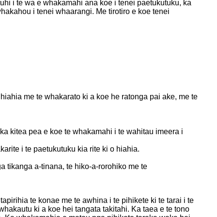
utuhi i te wa e whakamahi ana koe i tenei paetukutuku, ka
whakahou i tenei whaarangi. Me tirotiro e koe tenei
o hiahia me te whakarato ki a koe he ratonga pai ake, me te
 kitea pea e koe te whakamahi i te wahitau imeera i
te i te paetukutuku kia rite ki o hiahia.
 tikanga a-tinana, te hiko-a-rorohiko me te
irihia te konae me te awhina i te pihikete ki te tarai i te
hakautu ki a koe hei tangata takitahi. Ka taea e te tono