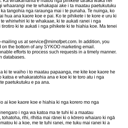
hia. Ka whakamahia e matou nga pihikete taraka waka hei
ngi whaarangi me te whakapai ake i ta maatau paetukutuku
 ka tangohia nga raraunga mai i te punaha. Te nuinga, ko
 hua ana kaore koe e pai. Ko te pihikete i te kore e uru ki
e whiriwhiri ki te whakaae, ki te aukati ranei i nga
rotiro ki te aukati i nga pihikete ki te hiahia koe. Ma tenei
-mailing us at service@mimofpet.com. In addition, you
ed on the bottom of any SYKOO marketing email.
onable efforts to process such requests in a timely manner.
on databases.
 ki te waiho i to maatau papaanga, me kite koe kaore he
 katoa e whakaratohia ana e koe ki te toro atu i nga
i te paetukutuku e pa ana.
hio ai koe kaore koe e hiahia ki nga korero mo nga
nengaro i nga wa katoa ma te tuhi ki a maatau
hatoha, rīhi, rīhitia mai rānei ki o kōrero whaiaro ki ngā
atou ki a koe, me te tuhi ranei, me tuku mai ranei ki a