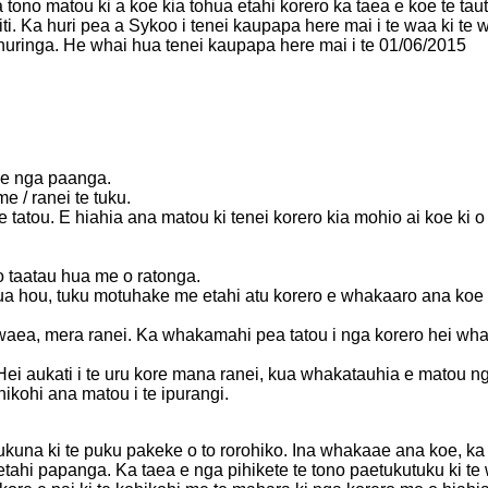
a tono matou ki a koe kia tohua etahi korero ka taea e koe te ta
ti. Ka huri pea a Sykoo i tenei kaupapa here mai i te waa ki te 
 huringa. He whai hua tenei kaupapa here mai i te 01/06/2015
 me nga paanga.
 / ranei te tuku.
 tatou. E hiahia ana matou ki tenei korero kia mohio ai koe ki 
o taatau hua me o ratonga.
hou, tuku motuhake me etahi atu korero e whakaaro ana koe ka
a, mera ranei. Ka whakamahi pea tatou i nga korero hei whakari
Hei aukati i te uru kore mana ranei, kua whakatauhia e matou nga
ikohi ana matou i te ipurangi.
ukuna ki te puku pakeke o to rorohiko. Ina whakaae ana koe, ka tap
tahi papanga. Ka taea e nga pihikete te tono paetukutuku ki te w