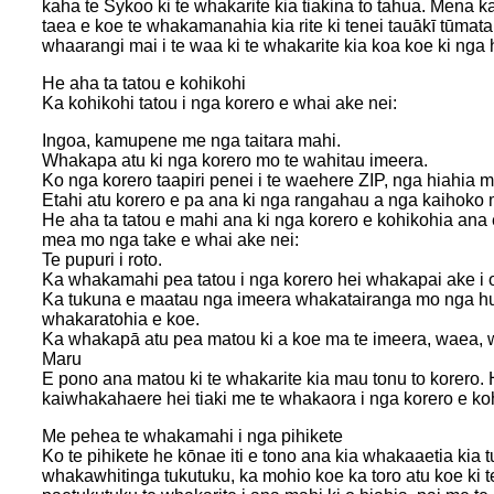
kaha te Sykoo ki te whakarite kia tiakina to tahua. Mena k
taea e koe te whakamanahia kia rite ki tenei tauākī tūmatai
whaarangi mai i te waa ki te whakarite kia koa koe ki nga
He aha ta tatou e kohikohi
Ka kohikohi tatou i nga korero e whai ake nei:
Ingoa, kamupene me nga taitara mahi.
Whakapa atu ki nga korero mo te wahitau imeera.
Ko nga korero taapiri penei i te waehere ZIP, nga hiahia
Etahi atu korero e pa ana ki nga rangahau a nga kaihoko me
He aha ta tatou e mahi ana ki nga korero e kohikohia ana e
mea mo nga take e whai ake nei:
Te pupuri i roto.
Ka whakamahi pea tatou i nga korero hei whakapai ake i 
Ka tukuna e maatau nga imeera whakatairanga mo nga hua 
whakaratohia e koe.
Ka whakapā atu pea matou ki a koe ma te imeera, waea, wae
Maru
E pono ana matou ki te whakarite kia mau tonu to korero. 
kaiwhakahaere hei tiaki me te whakaora i nga korero e koh
Me pehea te whakamahi i nga pihikete
Ko te pihikete he kōnae iti e tono ana kia whakaaetia kia t
whakawhitinga tukutuku, ka mohio koe ka toro atu koe ki te