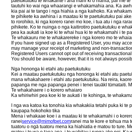
paetukutuku te whakarite i ana mahi ki o hiahia, pai me t
tautuhi ko wai nga whaarangi e whakamahia ana. Ka awhina
kia pai ai te tango i nga hiahia a nga kaihoko. Ka whaka
te pihikete ka awhina i a maatau ki te paetukutuku pai ake,
to rorohiko, ki nga korero ranei mo koe, i tua atu i nga ra
pihikete. Ko te nuinga o nga kaitirotiro paetukutuku e whaka
pea ka aukati ia koe ki te whai hua ki te whakamahi i te p
Te whakauru me te whakarereke i nga korero mo te whai
If you have signed up as a Registered User, you may acce
may manage your receipt of marketing and non-transaction
Registered Users cannot opt out of receiving transactional
You should be aware, however, that it is not always possib
Nga hononga ki etahi atu paetukutuku
Kei a maatau paetukutuku nga hononga ki etahi atu paetu
mana whakahaere i etahi atu paetukutuku. Na reira, kaore 
papanga me nga papanga penei i tenei tauākī tūmataiti. Me m
Te whakahaere i o korero whaiaro
Ka whiriwhiri pea koe ki te aukati i te kohinga, te whakama
I nga wa katoa ka tonohia kia whakakiia tetahi puka ki te 
kaupapa hokohoko tika
Mena i whakaae koe i a maatau ki te whakamahi i o korero
ranei
service@mimofpet.com
ranei ma te kore e tohua ma t
tuatoru o ngā tuatoru mena ka hiahiatia e matou to ture. M
matou i te wa e taea ana, i te wahitau i runga ake nei. K