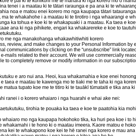
e kore e pai ki te kohikohi me te mahara ki nga korero mo o hia
 tenei i a maatau ki te tātari raraunga e pa ana ki te whaara
mahia noa e matou enei korero mo nga kaupapa tātari tatauranga
 ma te whakahohe i a maatau ki te tirotiro i nga whaarangi e whai
raunga ka tohua e koe ki te whakapuaki i a maatau. Ka taea e koe t
ae ana ki nga pihikete, engari ka whakarereke e koe to tautuhi ti
aetukutuku.
aro me nga manakohanga whakawhitiwhiti korero
ss, review, and make changes to your Personal Information by e
al communications by clicking on the “unsubscribe” link locat
 e-mails related to their account. We will use commercially reas
le to completely remove or modify information in our subscripti
kutuku e aro nui ana. Heoi, kua whakamahia e koe enei hononga
e taea e maatau te kawenga mo te tiaki me te taha ki nga korero
atua tupato koe me te titiro ki te tauākī tūmataiti e tika ana k
hi ranei i o korero whaiaro i nga huarahi e whai ake nei:
paetukutuku, tirohia te pouaka ka taea e koe te paatohia kia mo
 whaiaro mo nga kaupapa hokohoko tika, ka huri pea koe i to hi
e whakamahi i te hono ki o maatau imeera. Kaore matou e hoko, to
ena kei te whakapono koe kei te hē ranei nga korero e mau ana m
a whakatika wawe matou i nga korero e kitea ana he he.