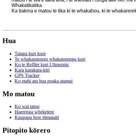
Whakatikatika
Ka tiakina e matou te tika ki te whakahou, ki te whakarerek
Hua
Taiapa kuri kore
Te whakangungu whakangungu kuri
Ko te Refller kuri Ultrasonic
Kara karakara-kiri
GPS Tracker
Ko etahi atu hua poaka atamai
Mo matou
Ko wai tatou
Haerenga wheketere
Kaupapa here tūmataiti
Pitopito kōrero