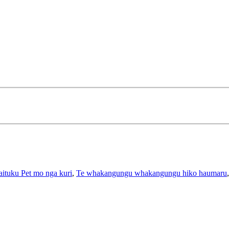
ituku Pet mo nga kuri
,
Te whakangungu whakangungu hiko haumaru