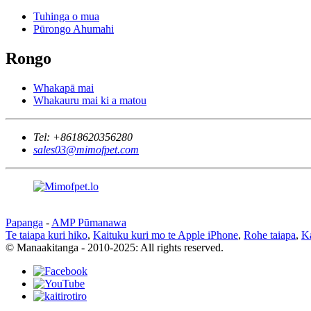
Tuhinga o mua
Pūrongo Ahumahi
Rongo
Whakapā mai
Whakauru mai ki a matou
Tel:
+8618620356280
sales03@mimofpet.com
Papanga
-
AMP Pūmanawa
Te taiapa kuri hiko
,
Kaituku kuri mo te Apple iPhone
,
Rohe taiapa
,
Ka
© Manaakitanga - 2010-2025: All rights reserved.