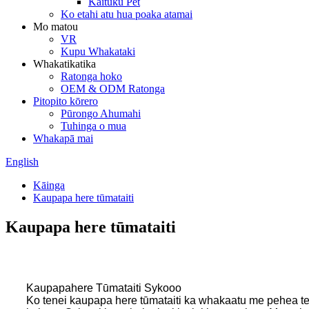
Kaituku Pet
Ko etahi atu hua poaka atamai
Mo matou
VR
Kupu Whakataki
Whakatikatika
Ratonga hoko
OEM & ODM Ratonga
Pitopito kōrero
Pūrongo Ahumahi
Tuhinga o mua
Whakapā mai
English
Kāinga
Kaupapa here tūmataiti
Kaupapa here tūmataiti
Kaupapahere Tūmataiti Sykooo
Ko tenei kaupapa here tūmataiti ka whakaatu me pehea te 